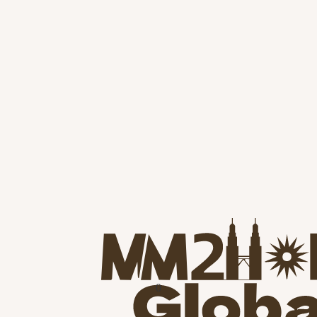
直覺認為：「KLCC 就是吉隆坡最好的地方。」
。因為今天的 KLCC，早就不是十年前的
RX 金融特區、Bukit Bintang、Merdeka 118 等新
核心」。
故事？哪些產品未來五年仍具有競爭力？
0