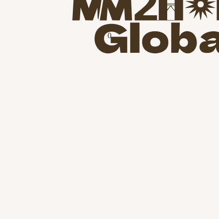
稅務與法律
0
生活情報
Contact Us
聯絡我們
*
*姓名
*